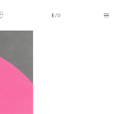
E
/
D
Andreas Fogarasi
Three Light Sources