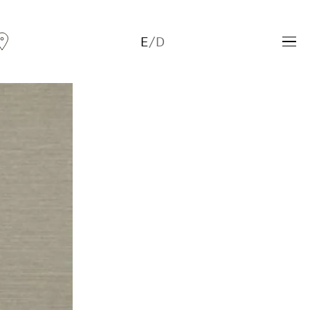
E
/
D
Andreas Fogarasi
Three Light Sources