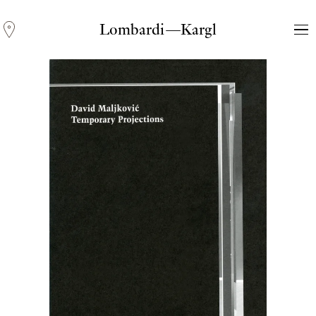
Lombardi—Kargl
Andreas Fogarasi
Three Light Sources