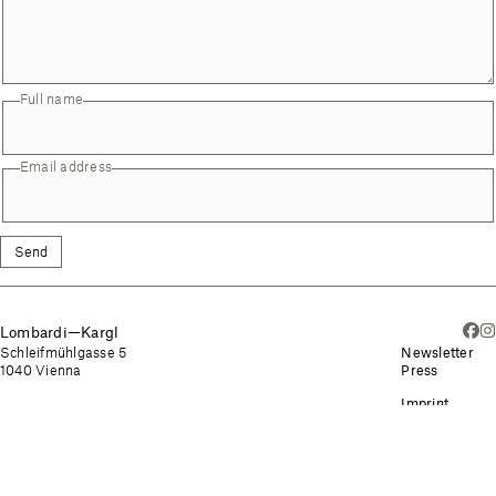
Full name
Email address
Send
Lombardi—Kargl
Schleifmühlgasse 5
Newsletter
1040 Vienna
Press
Imprint
Schleifmühlgasse 5a
Privacy Policy
1040 Vienna
Schleifmühlgasse 17