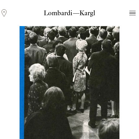
Lombardi—Kargl
Andreas Fogarasi
Three Light Sources