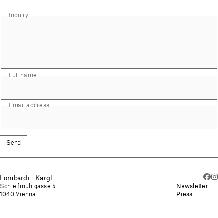
Inquiry
Full name
Email address
Send
Lombardi—Kargl
Schleifmühlgasse 5
Newsletter
1040 Vienna
Press
Imprint
Schleifmühlgasse 5a
Privacy Policy