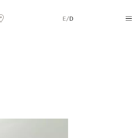
E
/
D
Andreas Fogarasi
Three Light Sources