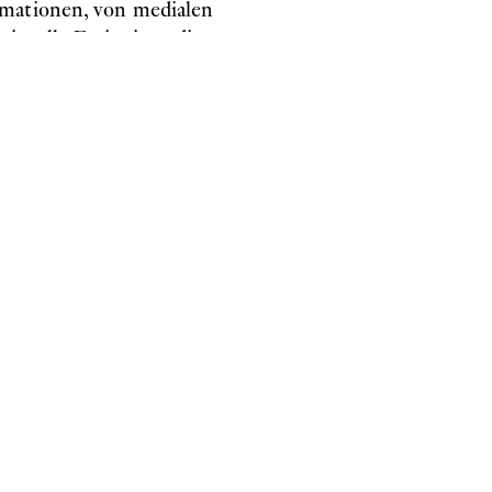
rmationen, von medialen
isuelle Ereignisse, die
n. Er formuliert seine
Abbildung. In beiden
ng denkt Knapp entlang
„beinahe schon“ der
nszusammenhängen der