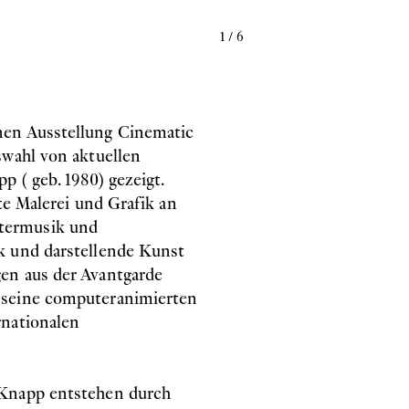
1
/
6
nen Ausstellung Cinematic
swahl von aktuellen
 ( geb. 1980) gezeigt.
te Malerei und Grafik an
termusik und
k und darstellende Kunst
en aus der Avantgarde
 seine computeranimierten
rnationalen
 Knapp entstehen durch