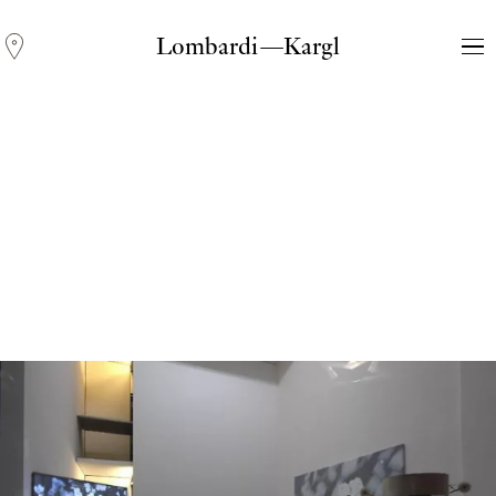
Lombardi—Kargl
Andreas Fogarasi
Three Light Sources