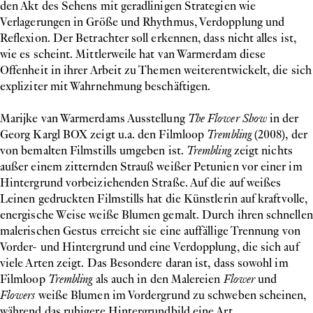
den Akt des Sehens mit geradlinigen Strategien wie
Verlagerungen in Größe und Rhythmus, Verdopplung und
Reflexion. Der Betrachter soll erkennen, dass nicht alles ist,
wie es scheint. Mittlerweile hat van Warmerdam diese
Offenheit in ihrer Arbeit zu Themen weiterentwickelt, die sich
expliziter mit Wahrnehmung beschäftigen.
Marijke van Warmerdams Ausstellung
The Flower Show
in der
Georg Kargl BOX zeigt u.a. den Filmloop
Trembling
(2008), der
von bemalten Filmstills umgeben ist.
Trembling
zeigt nichts
außer einem zitternden Strauß weißer Petunien vor einer im
Hintergrund vorbeiziehenden Straße. Auf die auf weißes
Leinen gedruckten Filmstills hat die Künstlerin auf kraftvolle,
energische Weise weiße Blumen gemalt. Durch ihren schnellen
malerischen Gestus erreicht sie eine auffällige Trennung von
Vorder- und Hintergrund und eine Verdopplung, die sich auf
viele Arten zeigt. Das Besondere daran ist, dass sowohl im
Filmloop
Trembling
als auch in den Malereien
Flower
und
Flowers
weiße Blumen im Vordergrund zu schweben scheinen,
während das ruhigere Hintergrundbild eine Art