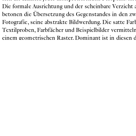
Die formale Ausrichtung und der scheinbare Verzicht a
betonen die Übersetzung des Gegenstandes in den z
Fotografie, seine abstrakte Bildwerdung. Die satte Farb
Textilproben, Farbfächer und Beispielbilder vermitteln
einem geometrischen Raster. Dominant ist in diesen d
Studiofotografie zitierenden Aufnahmen allerdings da
Hintergrunds – eine Neutralität suggerierende Farbe, d
Extravaganz geradezu bürokratisiert. Vor allem diese 
Schwelgen in Farbe und seiner fotografisch arretierte
scheinbar nüchternen Werke. Sie zeigen abwesende W
Potenzialität, in einem Schwebezustand, in dem noch a
scheint. Das verleiht ihnen eine gewisse Melancholie. G
eine, wenn nicht die Essenz des Fotografischen: seine 
hier ein Möglichkeitsfeld aufspannt statt einem konk
anzuhaften.
Die lakonische Inszenierung von Produkten und Dinge