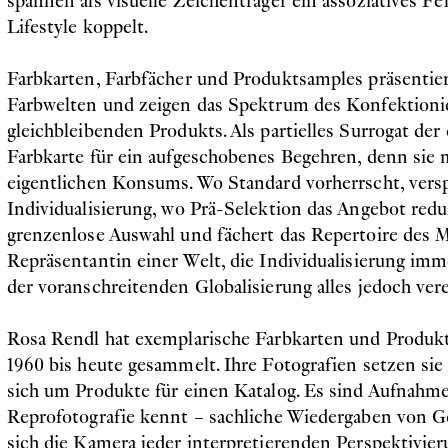
spannen als visuelle Zeichenträger ein assoziatives F
Lifestyle koppelt.
Farbkarten, Farbfächer und Produktsamples präsentier
Farbwelten und zeigen das Spektrum des Konfektionie
gleichbleibenden Produkts. Als partielles Surrogat der
Farbkarte für ein aufgeschobenes Begehren, denn sie m
eigentlichen Konsums. Wo Standard vorherrscht, versp
Individualisierung, wo Prä-Selektion das Angebot reduz
grenzenlose Auswahl und fächert das Repertoire des Mö
Repräsentantin einer Welt, die Individualisierung imm
der voranschreitenden Globalisierung alles jedoch vere
Rosa Rendl hat exemplarische Farbkarten und Produkt
1960 bis heute gesammelt. Ihre Fotografien setzen sie 
sich um Produkte für einen Katalog. Es sind Aufnahme
Reprofotografie kennt – sachliche Wiedergaben von G
sich die Kamera jeder interpretierenden Perspektivier