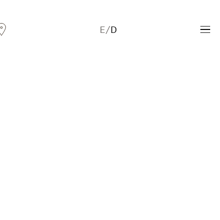
E
/
D
Andreas Fogarasi
Three Light Sources