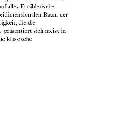
uf alles Erzählerische
weidimensionalen Raum der
igkeit, die die
, präsentiert sich meist in
ie klassische
s kühle Weiß des
ie Individualität und
Bruchlinie zwischen dem
n Suspension prägt die nur
aren im Zustand ihrer
lles möglich zu sein
leichzeitig zelebrieren sie
Farbigkeit, gerade weil sie
reten Gegenstand
n, die cool wirken oder