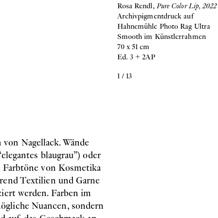
Rosa Rendl,
Pure Color Lip, 2022
Archivpigmentdruck auf
Hahnemühle Photo Rag Ultra
Smooth im Künstlerrahmen
70 x 51 cm
Ed. 3 + 2AP
1
/
13
 von Nagellack. Wände
“elegantes blaugrau”) oder
n. Farbtöne von Kosmetika
hrend Textilien und Garne
ziert werden. Farben im
mögliche Nuancen, sondern