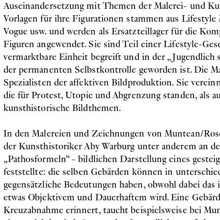
Auseinandersetzung mit Themen der Malerei- und Kun
Vorlagen für ihre Figurationen stammen aus Lifestyle
Vogue usw. und werden als Ersatzteillager für die Kom
Figuren angewendet. Sie sind Teil einer Lifestyle-Gese
vermarktbare Einheit begreift und in der „Jugendlich
der permanenten Selbstkontrolle geworden ist. Die M
Spezialisten der affektiven Bildproduktion. Sie vere
die für Protest, Utopie und Abgrenzung standen, als au
kunsthistorische Bildthemen.
In den Malereien und Zeichnungen von Muntean/Rose
der Kunsthistoriker Aby Warburg unter anderem an d
„Pathosformeln“ - bildlichen Darstellung eines gestei
feststellte: die selben Gebärden können in unterschie
gegensätzliche Bedeutungen haben, obwohl dabei das i
etwas Objektivem und Dauerhaftem wird. Eine Gebärde
Kreuzabnahme erinnert, taucht beispielsweise bei M