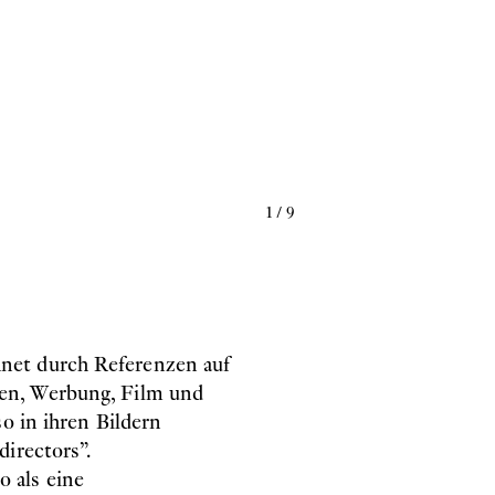
1
/
9
net durch Referenzen auf
en, Werbung, Film und
o in ihren Bildern
irectors”.
 als eine