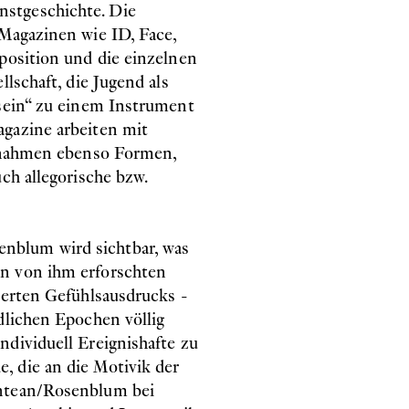
stgeschichte. Die
 Magazinen wie ID, Face,
position und die einzelnen
llschaft, die Jugend als
 sein“ zu einem Instrument
agazine arbeiten mit
innahmen ebenso Formen,
ch allegorische bzw.
nblum wird sichtbar, was
en von ihm erforschten
gerten Gefühlsausdrucks -
dlichen Epochen völlig
ndividuell Ereignishafte zu
, die an die Motivik der
untean/Rosenblum bei