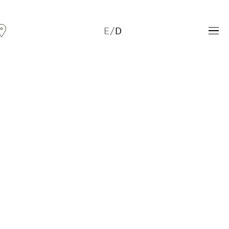
E
/
D
Andreas Fogarasi
Three Light Sources