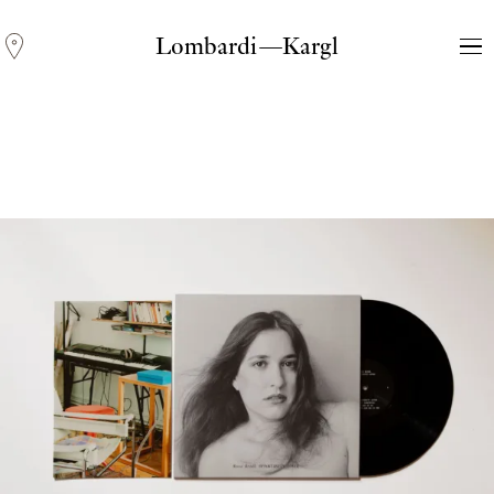
Lombardi—Kargl
Andreas Fogarasi
Three Light Sources