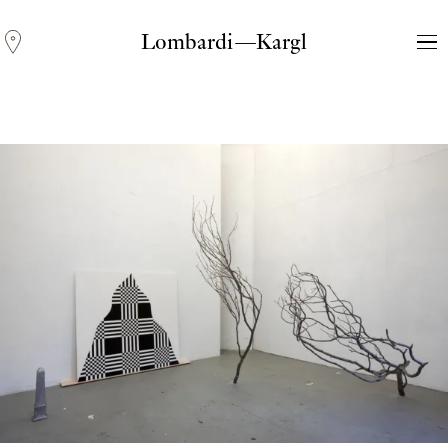
Lombardi—Kargl
Andreas Fogarasi
Three Light Sources