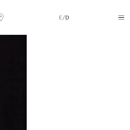
E
/
D
Andreas Fogarasi
Three Light Sources