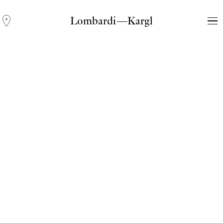
Lombardi—Kargl
Andreas Fogarasi
Three Light Sources