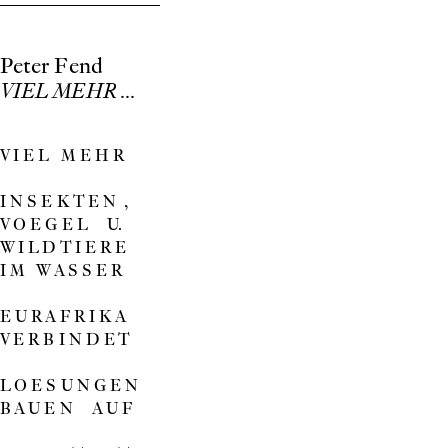
Peter Fend
VIEL MEHR ...
V I E L M E H R
I N S E K T E N ,
V O E G E L U.
W I L D T I E R E
I M W A S S E R
E U R A F R I K A
V E R B I N D E T
L O E S U N G E N
B A U E N A U F