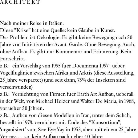
A R C H I T E K T
Nach meiner Reise in Italien.
Diese "Krise” hat eine Quelle: kein Glaube in Kunst.
Das Problem ist Oekologie. Es gibt keine Bewegung nach 50
Jahre von Initiativen der Avant-Garde. Ohne Bewegung. Auch,
ohne Aufbau. Es gibt nur Kommentar und Erinnerung. Kein
Fortschritt.
z.B.: ein Vorschlag von 1995 fuer Documenta 1997: ueber
Vogelfluglinien zwischen Afrika und Arktis (diese Ausstellung,
25 Jahre verspaetet) (und seit dann, 75% der Insekten sind
verschwunden)
z.B.: Vernichtung von Firmen fuer Earth Art Aufbau, ueberall
in der Welt, von Michael Heizer und Walter De Maria, in 1968,
vor ueber 50 Jahren.
z.B.: Aufbau von diesen Modellen in Iran, unter dem Schah,
bestellt in 1978, vernichtet mit Ende des “Konsortium”,
‘organisiert’ vom See Eye Yay in 1953, aber, mit einem 25 Jahre
Vertrag…. so, kein Aufbau nach ueber 40 Jahre