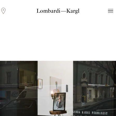
Lombardi—Kargl
Andreas Fogarasi
Three Light Sources