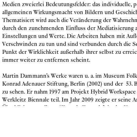
Medien zweierlei Bedeutungsfelder: das individuelle, 
allgemeinen Wirkungsmacht von Bildern und Geschich
Thematisiert wird auch die Veränderung der Wahrnehm
durch den zunehmenden Einfluss der Mediatisierung a
Einstellungen und Werte. Die Arbeiten haben mit Au
Verschwinden zu tun und sind verbunden durch die Se
Punkt der Wirklichkeit außerhalb ihrer selbst zu errei
immer weiter zu entfernen scheint.
Martin Dammann’s Werke waren u. a. im Museum Folkw
Konrad Adenauer Stiftung, Berlin (2002) und der 53. B
zu sehen. Er nahm 1997 am Projekt Hybrid Workspac
Werkleitz Biennale teil. Im Jahr 2009 zeigte er seine A
Überblicksausstellung (‘Fremde Freunde’) in der Kuns
Zuge dessen ein gleichnamiger Katalog entstand.
geboren 1965 in Friedrichshafen/Bodensee, lebt und ar