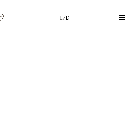
E
/
D
Andreas Fogarasi
Three Light Sources