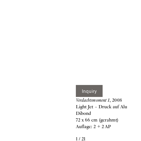
Inquiry
Verdachtsmoment 1
, 2008
Light Jet – Druck auf Alu
Dibond
72 x 66 cm (gerahmt)
Auflage: 2 + 2 AP
1
/
21